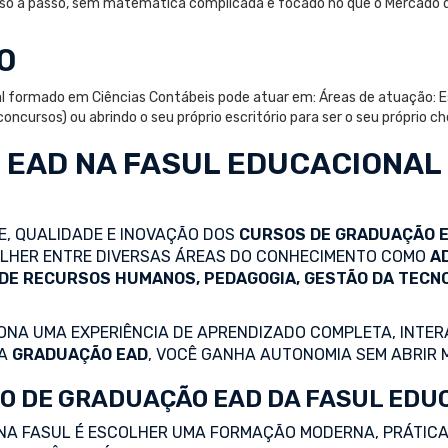
passo a passo, sem matemática complicada e focado no que o Mercado 
O
l formado em Ciências Contábeis pode atuar em: Áreas de atuação: Es
oncursos) ou abrindo o seu próprio escritório para ser o seu próprio ch
 EAD
NA FASUL EDUCACIONAL
DE, QUALIDADE E INOVAÇÃO DOS
CURSOS DE GRADUAÇÃO 
COLHER ENTRE DIVERSAS ÁREAS DO CONHECIMENTO COMO
A
 DE RECURSOS HUMANOS, PEDAGOGIA, GESTÃO DA TECN
NA UMA EXPERIÊNCIA DE APRENDIZADO COMPLETA, INTERA
 A
GRADUAÇÃO EAD
, VOCÊ GANHA AUTONOMIA SEM ABRIR 
O DE GRADUAÇÃO EAD DA FASUL EDU
NA FASUL É ESCOLHER UMA FORMAÇÃO MODERNA, PRÁTICA