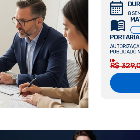
DUR
8 SE
MA
PORTARIA
AUTORIZAÇÃO
PUBLICADO N
DE
R$ 329,