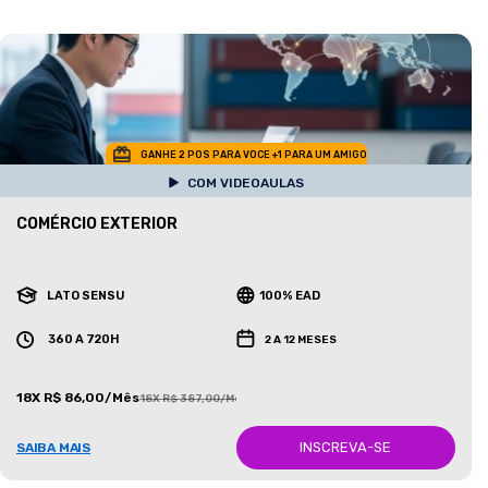
GANHE 2 POS PARA VOCE +1 PARA UM AMIGO
COM VIDEOAULAS
COMÉRCIO EXTERIOR
LATO SENSU
100% EAD
360 A 720H
2 A 12 MESES
18X R$ 86,00/Mês
18X R$ 387,00/Mês
INSCREVA-SE
SAIBA MAIS