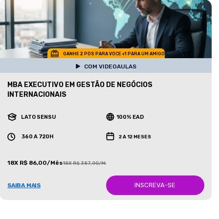
GANHE 2 POS PARA VOCE +1 PARA UM AMIGO
COM VIDEOAULAS
MBA EXECUTIVO EM GESTÃO DE NEGÓCIOS
INTERNACIONAIS
LATO SENSU
100% EAD
360 A 720H
2 A 12 MESES
18X R$ 86,00/Mês
18X R$ 387,00/Mês
INSCREVA-SE
SAIBA MAIS