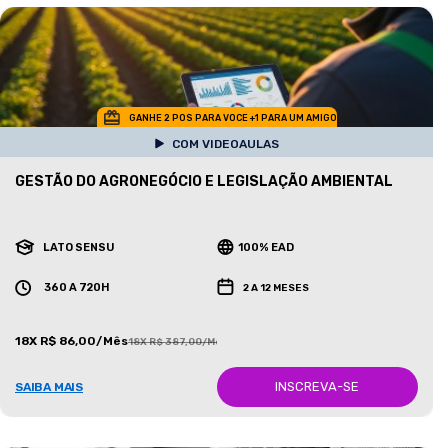
GANHE 2 POS PARA VOCE +1 PARA UM AMIGO
COM VIDEOAULAS
GESTÃO DO AGRONEGÓCIO E LEGISLAÇÃO AMBIENTAL
LATO SENSU
100% EAD
360 A 720H
2 A 12 MESES
18X R$ 86,00/Mês
18X R$ 387,00/Mês
INSCREVA-SE
SAIBA MAIS