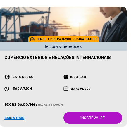
GANHE 2 POS PARA VOCE +1 PARA UM AMIGO
COM VIDEOAULAS
COMÉRCIO EXTERIOR E RELAÇÕES INTERNACIONAIS
LATO SENSU
100% EAD
360 A 720H
2 A 12 MESES
18X R$ 86,00/Mês
18X R$ 387,00/Mês
INSCREVA-SE
SAIBA MAIS