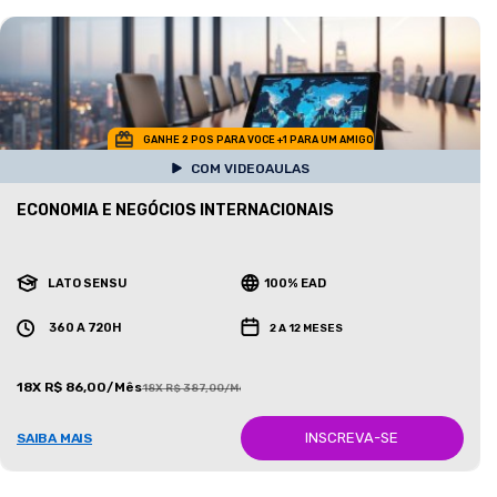
GANHE 2 POS PARA VOCE +1 PARA UM AMIGO
COM VIDEOAULAS
ECONOMIA E NEGÓCIOS INTERNACIONAIS
LATO SENSU
100% EAD
360 A 720H
2 A 12 MESES
18X R$ 86,00/Mês
18X R$ 387,00/Mês
INSCREVA-SE
SAIBA MAIS