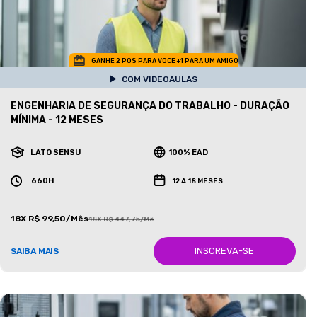
GANHE 2 POS PARA VOCE +1 PARA UM AMIGO
COM VIDEOAULAS
ENGENHARIA DE SEGURANÇA DO TRABALHO - DURAÇÃO
MÍNIMA - 12 MESES
LATO SENSU
100% EAD
660H
12 A 18 MESES
18X R$ 99,50/Mês
18X R$ 447,75/Mês
INSCREVA-SE
SAIBA MAIS