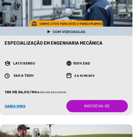
GANHE 2 POS PARA VOCE +1 PARA UM AMIGO
COM VIDEOAULAS
ESPECIALIZAÇÃO EM ENGENHARIA MECÂNICA
LATO SENSU
100% EAD
360 A 720H
2 A 12 MESES
18X R$ 86,00/Mês
18X R$ 387,00/Mês
INSCREVA-SE
SAIBA MAIS