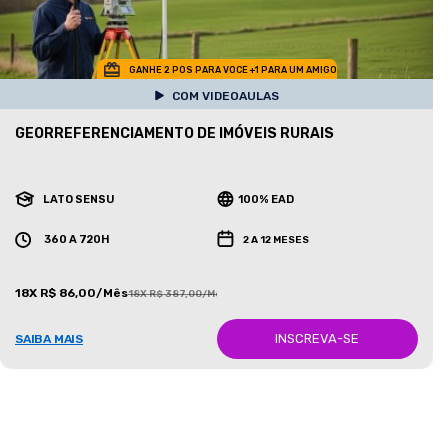
GANHE 2 POS PARA VOCE +1 PARA UM AMIGO
COM VIDEOAULAS
GEORREFERENCIAMENTO DE IMÓVEIS RURAIS
LATO SENSU
100% EAD
360 A 720H
2 A 12 MESES
18X R$ 86,00/Mês
18X R$ 387,00/Mês
INSCREVA-SE
SAIBA MAIS