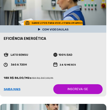
GANHE 2 POS PARA VOCE +1 PARA UM AMIGO
COM VIDEOAULAS
EFICIÊNCIA ENERGÉTICA
LATO SENSU
100% EAD
360 A 720H
2 A 12 MESES
18X R$ 86,00/Mês
18X R$ 387,00/Mês
INSCREVA-SE
SAIBA MAIS