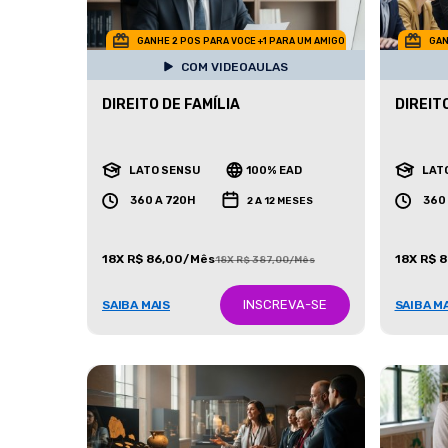
GANHE 2 POS PARA VOCE +1 PARA UM AMIGO
GAN
COM VIDEOAULAS
DIREITO DE FAMÍLIA
DIREIT
LATO SENSU
100% EAD
LAT
360 A 720H
360
2 A 12 MESES
18X R$ 86,00/Mês
18X R$ 
18X R$ 387,00/Mês
INSCREVA-SE
SAIBA MAIS
SAIBA M