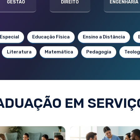
GESTÃO
DIREITO
ENGENHARIA
Especial
Educação Física
Ensino a Distância
Literatura
Matemática
Pedagogia
Teolog
DUAÇÃO EM SERVIÇ