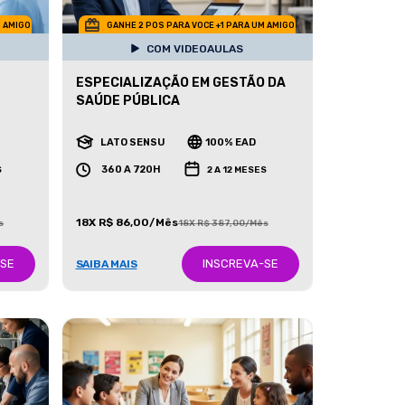
M AMIGO
GANHE 2 POS PARA VOCE +1 PARA UM AMIGO
COM VIDEOAULAS
ESPECIALIZAÇÃO EM GESTÃO DA
SAÚDE PÚBLICA
LATO SENSU
100% EAD
360 A 720H
S
2 A 12 MESES
18X R$ 86,00/Mês
s
18X R$ 387,00/Mês
-SE
INSCREVA-SE
SAIBA MAIS