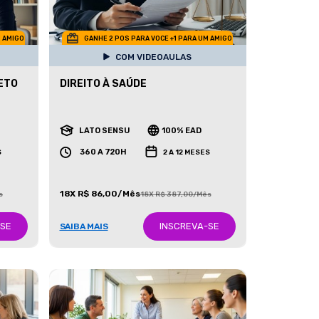
M AMIGO
GANHE 2 POS PARA VOCE +1 PARA UM AMIGO
COM VIDEOAULAS
ETO
DIREITO À SAÚDE
LATO SENSU
100% EAD
360 A 720H
S
2 A 12 MESES
18X R$ 86,00/Mês
s
18X R$ 387,00/Mês
-SE
INSCREVA-SE
SAIBA MAIS