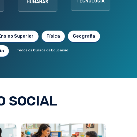
TECNOLOGIA
HUMANAS
Ensino Superior
Física
Geografia
ia
Todos os Cursos de Educação
O SOCIAL