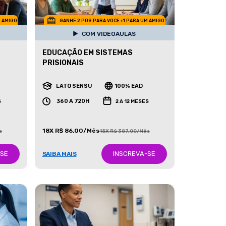
M AMIGO
GANHE 2 POS PARA VOCE +1 PARA UM AMIGO
COM VIDEOAULAS
EDUCAÇÃO EM SISTEMAS
PRISIONAIS
LATO SENSU
100% EAD
360 A 720H
S
2 A 12 MESES
18X R$ 86,00/Mês
s
18X R$ 387,00/Mês
-SE
INSCREVA-SE
SAIBA MAIS