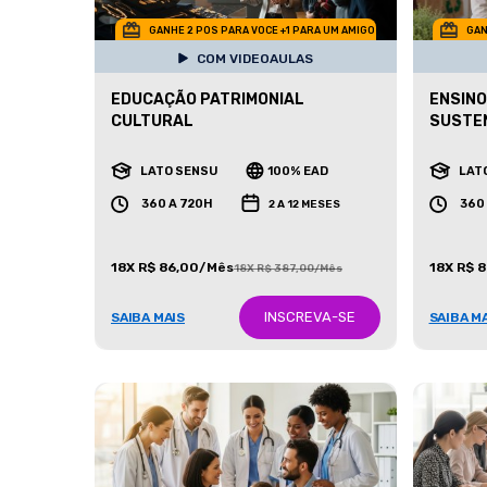
GANHE 2 POS PARA VOCE +1 PARA UM AMIGO
GAN
COM VIDEOAULAS
EDUCAÇÃO PATRIMONIAL
ENSINO
CULTURAL
SUSTE
LATO SENSU
100% EAD
LAT
360 A 720H
360
2 A 12 MESES
18X R$ 86,00/Mês
18X R$ 
18X R$ 387,00/Mês
INSCREVA-SE
SAIBA MAIS
SAIBA M