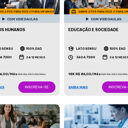
HE 2 POS PARA VOCE +1 PARA UM AMIGO
GANHE 2 POS PARA VOCE +1 PARA U
COM VIDEOAULAS
COM VIDEOAULAS
OS HUMANOS
EDUCAÇÃO E SOCIEDADE
O SENSU
100% EAD
LATO SENSU
100% EAD
 A 720H
360 A 720H
2 A 12 MESES
2 A 12 MESE
86,00/Mês
18X R$ 86,00/Mês
18X R$ 387,00/Mês
18X R$ 387,00/Mê
INSCREVA-SE
INSCREVA
AIS
SAIBA MAIS