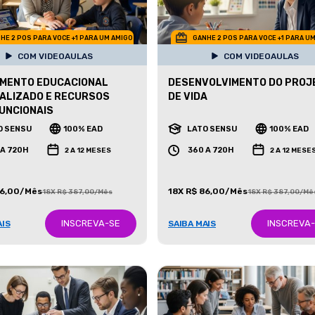
HE 2 POS PARA VOCE +1 PARA UM AMIGO
GANHE 2 POS PARA VOCE +1 PARA U
COM VIDEOAULAS
COM VIDEOAULAS
IMENTO EDUCACIONAL
DESENVOLVIMENTO DO PROJ
ALIZADO E RECURSOS
DE VIDA
UNCIONAIS
O SENSU
100% EAD
LATO SENSU
100% EAD
 A 720H
360 A 720H
2 A 12 MESES
2 A 12 MESE
86,00/Mês
18X R$ 86,00/Mês
18X R$ 387,00/Mês
18X R$ 387,00/Mê
INSCREVA-SE
INSCREVA
AIS
SAIBA MAIS