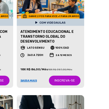
M AMIGO
GANHE 2 POS PARA VOCE +1 PARA UM AMIGO
COM VIDEOAULAS
 COM
ATENDIMENTO EDUCACIONAL E
A
TRANSTORNO GLOBAL DO
DESENVOLVIMENTO
LATO SENSU
100% EAD
360 A 720H
S
2 A 12 MESES
18X R$ 86,00/Mês
s
18X R$ 387,00/Mês
-SE
INSCREVA-SE
SAIBA MAIS