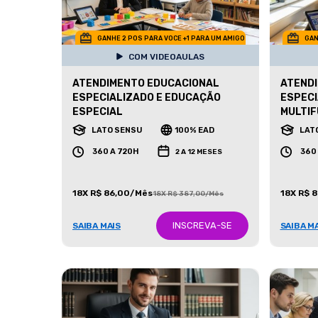
GANHE 2 POS PARA VOCE +1 PARA UM AMIGO
GAN
COM VIDEOAULAS
ATENDIMENTO EDUCACIONAL
ATEND
ESPECIALIZADO E EDUCAÇÃO
ESPECI
ESPECIAL
MULTIF
LATO SENSU
100% EAD
LAT
360 A 720H
360
2 A 12 MESES
18X R$ 86,00/Mês
18X R$ 
18X R$ 387,00/Mês
INSCREVA-SE
SAIBA MAIS
SAIBA M