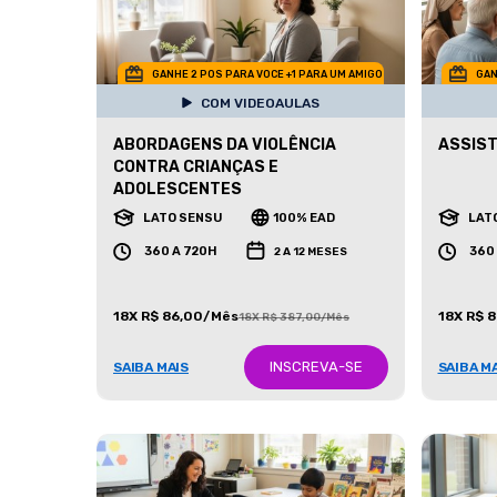
GANHE 2 POS PARA VOCE +1 PARA UM AMIGO
GAN
COM VIDEOAULAS
ABORDAGENS DA VIOLÊNCIA
ASSIST
CONTRA CRIANÇAS E
ADOLESCENTES
LATO SENSU
100% EAD
LAT
360 A 720H
360
2 A 12 MESES
18X R$ 86,00/Mês
18X R$ 
18X R$ 387,00/Mês
INSCREVA-SE
SAIBA MAIS
SAIBA M