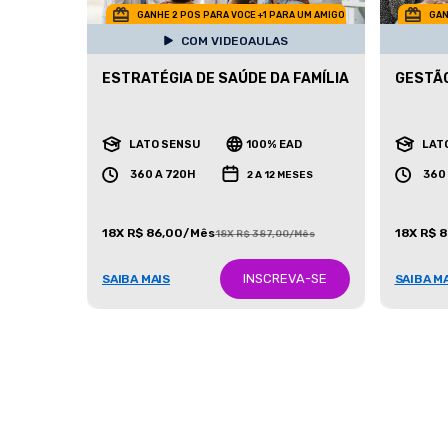
GANHE 2 POS PARA VOCE +1 PARA UM AMIGO
GAN
COM VIDEOAULAS
ESTRATÉGIA DE SAÚDE DA FAMÍLIA
GESTÃO
LATO SENSU
100% EAD
LAT
360 A 720H
360
2 A 12 MESES
18X R$ 86,00/Mês
18X R$ 
18X R$ 387,00/Mês
INSCREVA-SE
SAIBA MAIS
SAIBA M