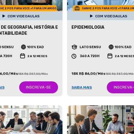
HE 2 POS PARA VOCE +1 PARA UM AMIGO
GANHE 2 POS PARA VOCE +1 PARA U
COM VIDEOAULAS
COM VIDEOAULAS
 DE GEOGRAFIA, HISTÓRIA E
EPIDEMIOLOGIA
NTABILIDADE
O SENSU
100% EAD
LATO SENSU
100% EAD
 A 720H
360 A 720H
2 A 12 MESES
2 A 12 MESE
86,00/Mês
18X R$ 86,00/Mês
18X R$ 387,00/Mês
18X R$ 387,00/Mê
INSCREVA-SE
INSCREVA
AIS
SAIBA MAIS