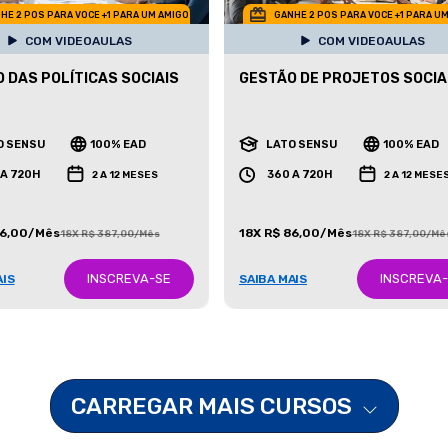
HE 2 POS PARA VOCE +1 PARA UM AMIGO
GANHE 2 POS PARA VOCE +1 PARA U
COM VIDEOAULAS
COM VIDEOAULAS
 DAS POLÍTICAS SOCIAIS
GESTÃO DE PROJETOS SOCIA
O SENSU
100% EAD
LATO SENSU
100% EAD
 A 720H
360 A 720H
2 A 12 MESES
2 A 12 MESE
86,00/Mês
18X R$ 86,00/Mês
18X R$ 387,00/Mês
18X R$ 387,00/Mê
INSCREVA-SE
INSCREVA
AIS
SAIBA MAIS
CARREGAR MAIS CURSOS