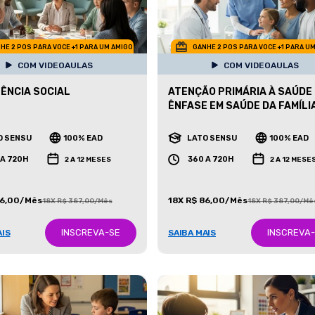
HE 2 POS PARA VOCE +1 PARA UM AMIGO
GANHE 2 POS PARA VOCE +1 PARA U
COM VIDEOAULAS
COM VIDEOAULAS
ÊNCIA SOCIAL
ATENÇÃO PRIMÁRIA À SAÚDE
ÊNFASE EM SAÚDE DA FAMÍLI
O SENSU
100% EAD
LATO SENSU
100% EAD
 A 720H
360 A 720H
2 A 12 MESES
2 A 12 MESE
86,00/Mês
18X R$ 86,00/Mês
18X R$ 387,00/Mês
18X R$ 387,00/Mê
INSCREVA-SE
INSCREVA
AIS
SAIBA MAIS