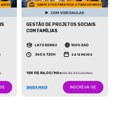
M AMIGO
GANHE 2 POS PARA VOCE +1 PARA UM AMIGO
COM VIDEOAULAS
IS
GESTÃO DE PROJETOS SOCIAIS
COM FAMÍLIAS
LATO SENSU
100% EAD
360 A 720H
S
2 A 12 MESES
18X R$ 86,00/Mês
s
18X R$ 387,00/Mês
-SE
INSCREVA-SE
SAIBA MAIS