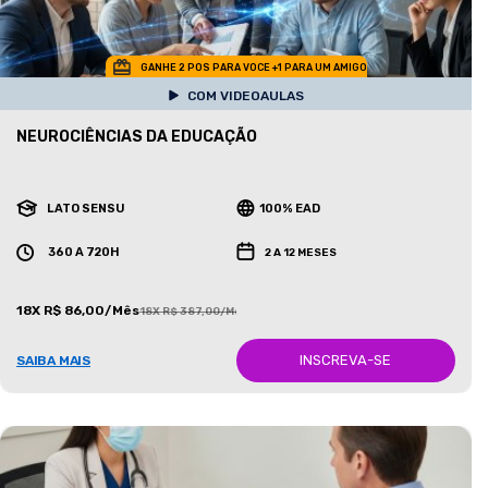
GANHE 2 POS PARA VOCE +1 PARA UM AMIGO
COM VIDEOAULAS
NEUROCIÊNCIAS DA EDUCAÇÃO
LATO SENSU
100% EAD
360 A 720H
2 A 12 MESES
18X R$ 86,00/Mês
18X R$ 387,00/Mês
INSCREVA-SE
SAIBA MAIS