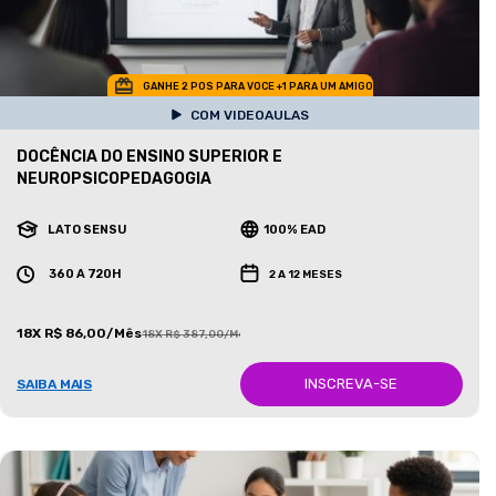
GANHE 2 POS PARA VOCE +1 PARA UM AMIGO
COM VIDEOAULAS
DOCÊNCIA DO ENSINO SUPERIOR E
NEUROPSICOPEDAGOGIA
LATO SENSU
100% EAD
360 A 720H
2 A 12 MESES
18X R$ 86,00/Mês
18X R$ 387,00/Mês
INSCREVA-SE
SAIBA MAIS