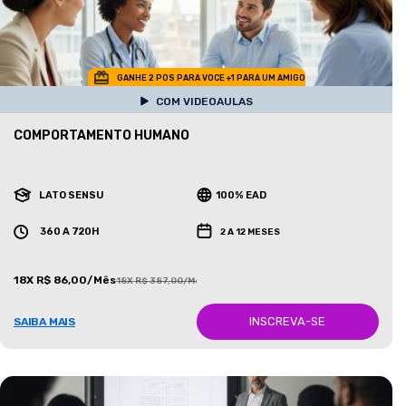
GANHE 2 POS PARA VOCE +1 PARA UM AMIGO
COM VIDEOAULAS
COMPORTAMENTO HUMANO
LATO SENSU
100% EAD
360 A 720H
2 A 12 MESES
18X R$ 86,00/Mês
18X R$ 387,00/Mês
INSCREVA-SE
SAIBA MAIS