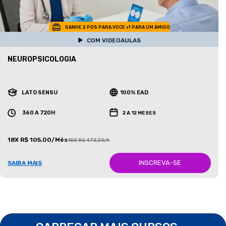
GANHE 2 POS PARA VOCE +1 PARA UM AMIGO
COM VIDEOAULAS
NEUROPSICOLOGIA
LATO SENSU
100% EAD
360 A 720H
2 A 12 MESES
18X R$ 105,00/Mês
18X R$ 472,50/Mês
INSCREVA-SE
SAIBA MAIS