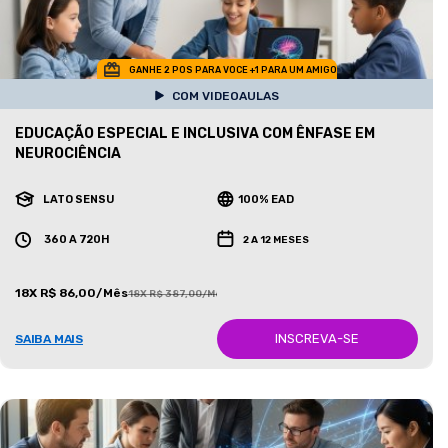
GANHE 2 POS PARA VOCE +1 PARA UM AMIGO
COM VIDEOAULAS
EDUCAÇÃO ESPECIAL E INCLUSIVA COM ÊNFASE EM
NEUROCIÊNCIA
LATO SENSU
100% EAD
360 A 720H
2 A 12 MESES
18X R$ 86,00/Mês
18X R$ 387,00/Mês
INSCREVA-SE
SAIBA MAIS