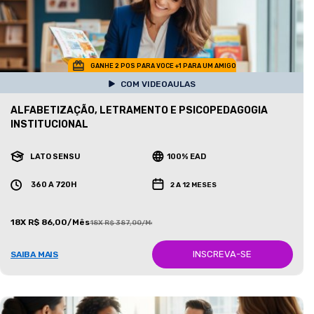
GANHE 2 POS PARA VOCE +1 PARA UM AMIGO
COM VIDEOAULAS
ALFABETIZAÇÃO, LETRAMENTO E PSICOPEDAGOGIA
INSTITUCIONAL
LATO SENSU
100% EAD
360 A 720H
2 A 12 MESES
18X R$ 86,00/Mês
18X R$ 387,00/Mês
INSCREVA-SE
SAIBA MAIS