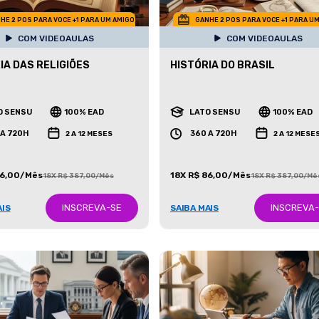
HE 2 POS PARA VOCE +1 PARA UM AMIGO
GANHE 2 POS PARA VOCE +1 PARA U
COM VIDEOAULAS
COM VIDEOAULAS
IA DAS RELIGIÕES
HISTÓRIA DO BRASIL
O SENSU
100% EAD
LATO SENSU
100% EAD
 A 720H
360 A 720H
2 A 12 MESES
2 A 12 MESE
86,00/Mês
18X R$ 86,00/Mês
18X R$ 387,00/Mês
18X R$ 387,00/Mê
INSCREVA-SE
INSCREVA
AIS
SAIBA MAIS