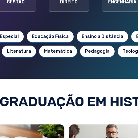
GESTÃO
DIREITO
ENGENHARIA
Especial
Educação Física
Ensino a Distância
Literatura
Matemática
Pedagogia
Teolog
GRADUAÇÃO EM HIS