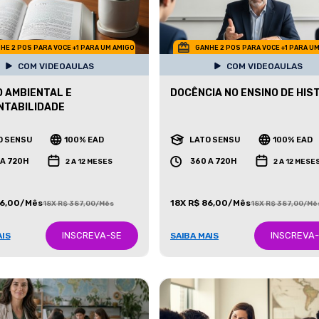
HE 2 POS PARA VOCE +1 PARA UM AMIGO
GANHE 2 POS PARA VOCE +1 PARA U
COM VIDEOAULAS
COM VIDEOAULAS
O AMBIENTAL E
DOCÊNCIA NO ENSINO DE HIS
NTABILIDADE
O SENSU
100% EAD
LATO SENSU
100% EAD
 A 720H
360 A 720H
2 A 12 MESES
2 A 12 MESE
86,00/Mês
18X R$ 86,00/Mês
18X R$ 387,00/Mês
18X R$ 387,00/Mê
INSCREVA-SE
INSCREVA
AIS
SAIBA MAIS