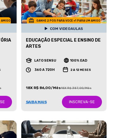
M AMIGO
GANHE 2 POS PARA VOCE +1 PARA UM AMIGO
COM VIDEOAULAS
TÓRIA
EDUCAÇÃO ESPECIAL E ENSINO DE
ARTES
LATO SENSU
100% EAD
360 A 720H
S
2 A 12 MESES
18X R$ 86,00/Mês
s
18X R$ 387,00/Mês
-SE
INSCREVA-SE
SAIBA MAIS