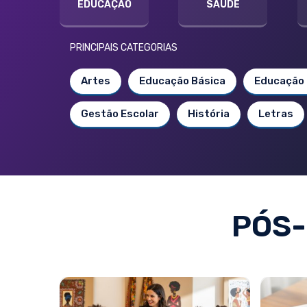
EDUCAÇÃO
SAÚDE
PRINCIPAIS CATEGORIAS
Artes
Educação Básica
Educação 
Gestão Escolar
História
Letras
PÓS-