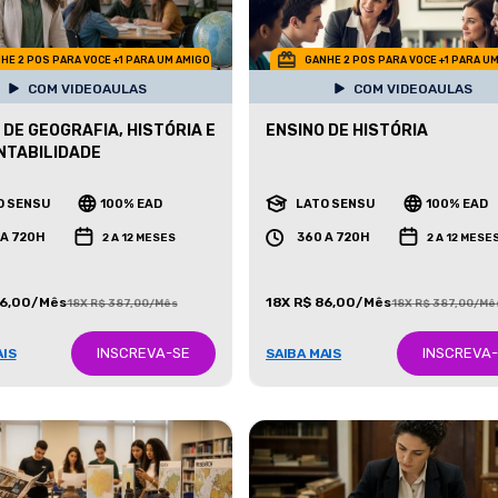
HE 2 POS PARA VOCE +1 PARA UM AMIGO
GANHE 2 POS PARA VOCE +1 PARA U
COM VIDEOAULAS
COM VIDEOAULAS
 DE GEOGRAFIA, HISTÓRIA E
ENSINO DE HISTÓRIA
NTABILIDADE
O SENSU
100% EAD
LATO SENSU
100% EAD
 A 720H
360 A 720H
2 A 12 MESES
2 A 12 MESE
86,00/Mês
18X R$ 86,00/Mês
18X R$ 387,00/Mês
18X R$ 387,00/Mê
INSCREVA-SE
INSCREVA
AIS
SAIBA MAIS