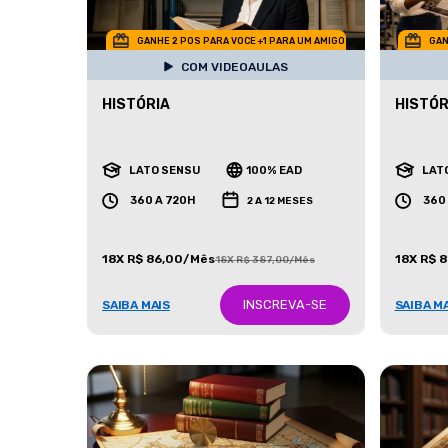
GANHE 2 POS PARA VOCE +1 PARA UM AMIGO
GAN
COM VIDEOAULAS
HISTÓRIA
HISTÓR
LATO SENSU
100% EAD
LAT
360 A 720H
360
2 A 12 MESES
18X R$ 86,00/Mês
18X R$ 
18X R$ 387,00/Mês
INSCREVA-SE
SAIBA MAIS
SAIBA M