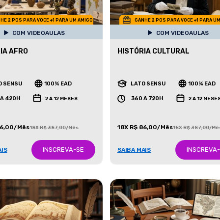
HE 2 POS PARA VOCE +1 PARA UM AMIGO
GANHE 2 POS PARA VOCE +1 PARA U
COM VIDEOAULAS
COM VIDEOAULAS
IA AFRO
HISTÓRIA CULTURAL
O SENSU
100% EAD
LATO SENSU
100% EAD
 A 420H
360 A 720H
2 A 12 MESES
2 A 12 MESE
86,00/Mês
18X R$ 86,00/Mês
18X R$ 387,00/Mês
18X R$ 387,00/Mê
INSCREVA-SE
INSCREVA
AIS
SAIBA MAIS