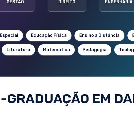
GESTÃO
DIREITO
ENGENHARIA
Especial
Educação Física
Ensino a Distância
Literatura
Matemática
Pedagogia
Teolog
-GRADUAÇÃO EM D