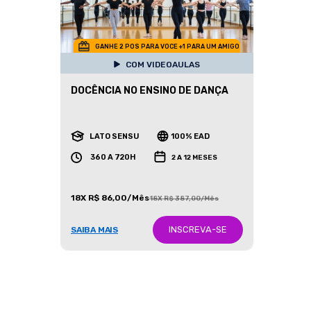
GANHE 2 POS PARA VOCE +1 PARA UM AMIGO
COM VIDEOAULAS
DOCÊNCIA NO ENSINO DE DANÇA
LATO SENSU
100% EAD
360 A 720H
2 A 12 MESES
18X R$ 86,00/Mês
18X R$ 387,00/Mês
INSCREVA-SE
SAIBA MAIS