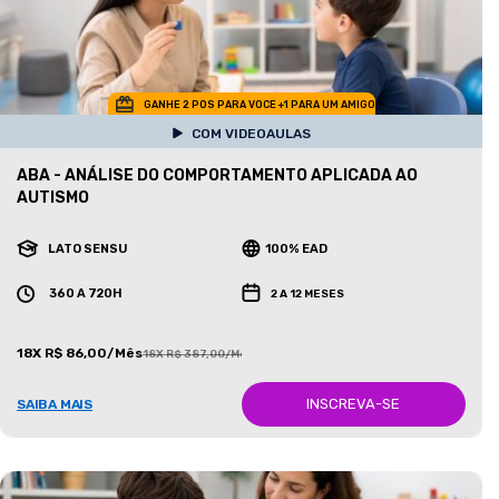
GANHE 2 POS PARA VOCE +1 PARA UM AMIGO
COM VIDEOAULAS
ABA - ANÁLISE DO COMPORTAMENTO APLICADA AO
AUTISMO
LATO SENSU
100% EAD
360 A 720H
2 A 12 MESES
18X R$ 86,00/Mês
18X R$ 387,00/Mês
INSCREVA-SE
SAIBA MAIS