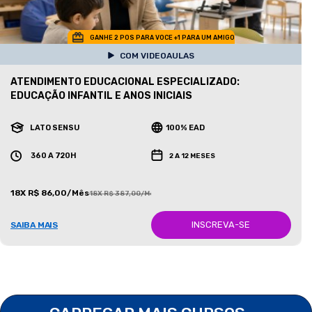
GANHE 2 POS PARA VOCE +1 PARA UM AMIGO
COM VIDEOAULAS
ATENDIMENTO EDUCACIONAL ESPECIALIZADO:
EDUCAÇÃO INFANTIL E ANOS INICIAIS
LATO SENSU
100% EAD
360 A 720H
2 A 12 MESES
18X R$ 86,00/Mês
18X R$ 387,00/Mês
INSCREVA-SE
SAIBA MAIS