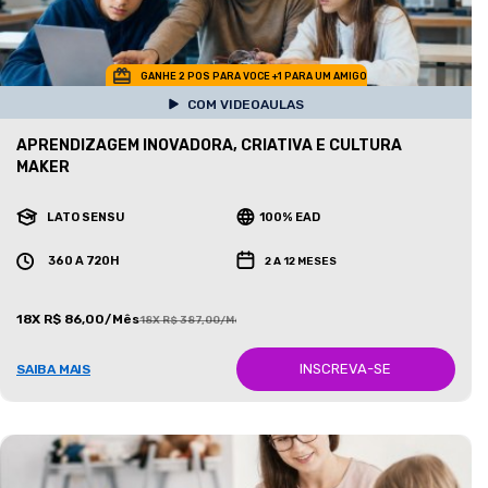
GANHE 2 POS PARA VOCE +1 PARA UM AMIGO
COM VIDEOAULAS
APRENDIZAGEM INOVADORA, CRIATIVA E CULTURA
MAKER
LATO SENSU
100% EAD
360 A 720H
2 A 12 MESES
18X R$ 86,00/Mês
18X R$ 387,00/Mês
INSCREVA-SE
SAIBA MAIS