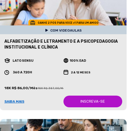
GANHE 2 POS PARA VOCE +1 PARA UM AMIGO
COM VIDEOAULAS
ALFABETIZAÇÃO E LETRAMENTO E A PSICOPEDAGOGIA
INSTITUCIONAL E CLÍNICA
LATO SENSU
100% EAD
360 A 720H
2 A 12 MESES
18X R$ 86,00/Mês
18X R$ 387,00/Mês
INSCREVA-SE
SAIBA MAIS