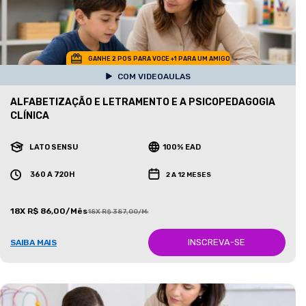
GANHE 2 POS PARA VOCE +1 PARA UM AMIGO
COM VIDEOAULAS
ALFABETIZAÇÃO E LETRAMENTO E A PSICOPEDAGOGIA
CLÍNICA
LATO SENSU
100% EAD
360 A 720H
2 A 12 MESES
18X R$ 86,00/Mês
18X R$ 387,00/Mês
INSCREVA-SE
SAIBA MAIS