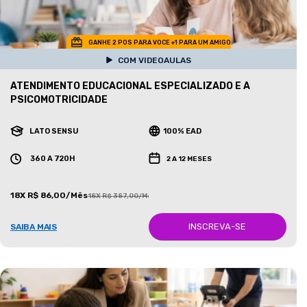
GANHE 2 POS PARA VOCE +1 PARA UM AMIGO
COM VIDEOAULAS
ATENDIMENTO EDUCACIONAL ESPECIALIZADO E A
PSICOMOTRICIDADE
LATO SENSU
100% EAD
360 A 720H
2 A 12 MESES
18X R$ 86,00/Mês
18X R$ 387,00/Mês
INSCREVA-SE
SAIBA MAIS