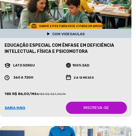
GANHE 2 POS PARA VOCE +1 PARA UM AMIGO
COM VIDEOAULAS
EDUCAÇÃO ESPECIAL COM ÊNFASE EM DEFICIÊNCIA
INTELECTUAL, FÍSICA E PSICOMOTORA
LATO SENSU
100% EAD
360 A 720H
2 A 12 MESES
18X R$ 86,00/Mês
18X R$ 387,00/Mês
INSCREVA-SE
SAIBA MAIS