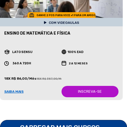
GANHE 2 POS PARA VOCE +1 PARA UM AMIGO
COM VIDEOAULAS
ENSINO DE MATEMÁTICA E FÍSICA
LATO SENSU
100% EAD
360 A 720H
2 A 12 MESES
18X R$ 86,00/Mês
18X R$ 387,00/Mês
INSCREVA-SE
SAIBA MAIS