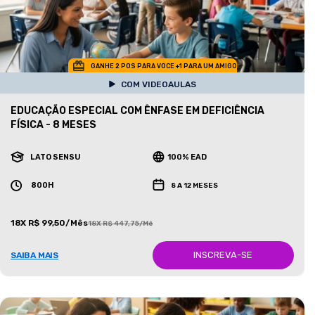
GANHE 2 POS PARA VOCE +1 PARA UM AMIGO
COM VIDEOAULAS
EDUCAÇÃO ESPECIAL COM ÊNFASE EM DEFICIÊNCIA
FÍSICA - 8 MESES
LATO SENSU
100% EAD
800H
8 A 12 MESES
18X R$ 99,50/Mês
18X R$ 447,75/Mês
INSCREVA-SE
SAIBA MAIS