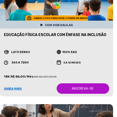
GANHE 2 POS PARA VOCE +1 PARA UM AMIGO
COM VIDEOAULAS
EDUCAÇÃO FÍSICA ESCOLAR COM ÊNFASE NA INCLUSÃO
LATO SENSU
100% EAD
360 A 720H
2 A 12 MESES
18X R$ 86,00/Mês
18X R$ 387,00/Mês
INSCREVA-SE
SAIBA MAIS