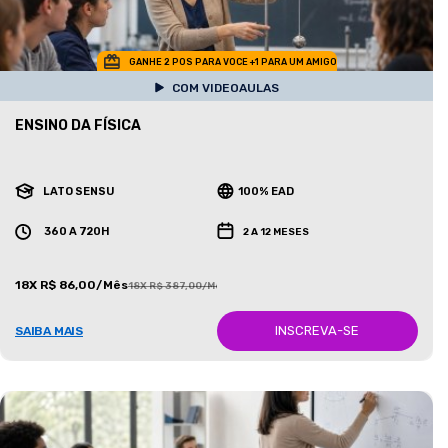
GANHE 2 POS PARA VOCE +1 PARA UM AMIGO
COM VIDEOAULAS
ENSINO DA FÍSICA
LATO SENSU
100% EAD
360 A 720H
2 A 12 MESES
18X R$ 86,00/Mês
18X R$ 387,00/Mês
INSCREVA-SE
SAIBA MAIS