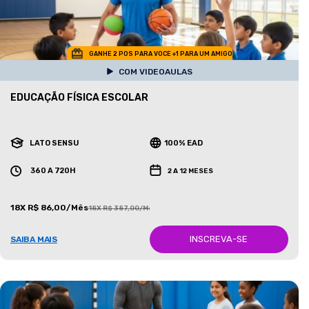
GANHE 2 POS PARA VOCE +1 PARA UM AMIGO
COM VIDEOAULAS
EDUCAÇÃO FÍSICA ESCOLAR
LATO SENSU
100% EAD
360 A 720H
2 A 12 MESES
18X R$ 86,00/Mês
18X R$ 387,00/Mês
INSCREVA-SE
SAIBA MAIS